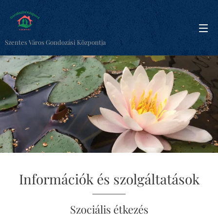
Szentes Város Gondozási Központja
Információk és szolgáltatások
Szociális étkezés