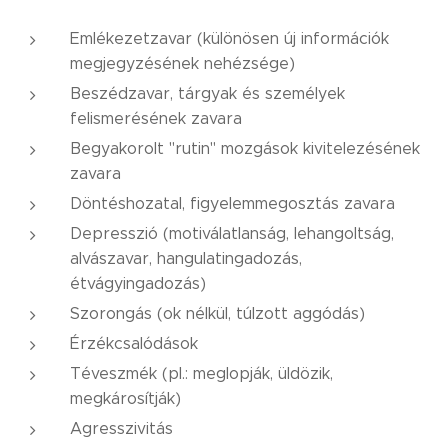
Emlékezetzavar (különösen új információk
megjegyzésének nehézsége)
Beszédzavar, tárgyak és személyek
felismerésének zavara
Begyakorolt "rutin" mozgások kivitelezésének
zavara
Döntéshozatal, figyelemmegosztás zavara
Depresszió (motiválatlanság, lehangoltság,
alvászavar, hangulatingadozás,
étvágyingadozás)
Szorongás (ok nélkül, túlzott aggódás)
Érzékcsalódások
Téveszmék (pl.: meglopják, üldözik,
megkárosítják)
Agresszivitás