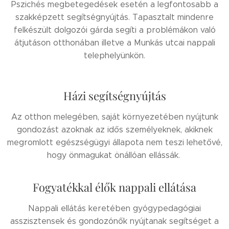
Pszichés megbetegedések esetén a legfontosabb a
szakképzett segítségnyújtás. Tapasztalt mindenre
felkészült dolgozói gárda segíti a problémákon való
átjutáson otthonában illetve a Munkás utcai nappali
telephelyünkön.
Házi segítségnyújtás
Az otthon melegében, saját környezetében nyújtunk
gondozást azoknak az idős személyeknek, akiknek
megromlott egészségügyi állapota nem teszi lehetővé,
hogy önmagukat önállóan ellássák.
Fogyatékkal élők nappali ellátása
Nappali ellátás keretében gyógypedagógiai
asszisztensek és gondozónők nyújtanak segítséget a